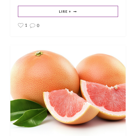
LIRE +
1
0