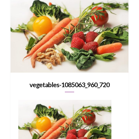
vegetables-1085063_960_720